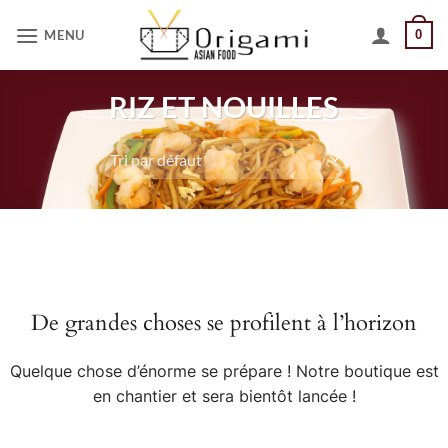
Passer
MENU
0
au
contenu
RIZ ET NOUILLES
Aller
au
contenu
De grandes choses se profilent à l’horizon
Quelque chose d’énorme se prépare ! Notre boutique est
en chantier et sera bientôt lancée !