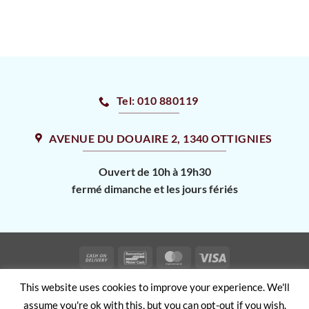
Tel: 010 880119
AVENUE DU DOUAIRE 2, 1340 OTTIGNIES
Ouvert de 10h à 19h30
fermé dimanche et les jours fériés
Cash
Bancontact
MasterCard
Visa
On
LISTE DES ALLERGÈNES
TERMS AND CONDITIONS
This website uses cookies to improve your experience. We'll
Delivery
PRIVACY POLICY
assume you're ok with this, but you can opt-out if you wish.